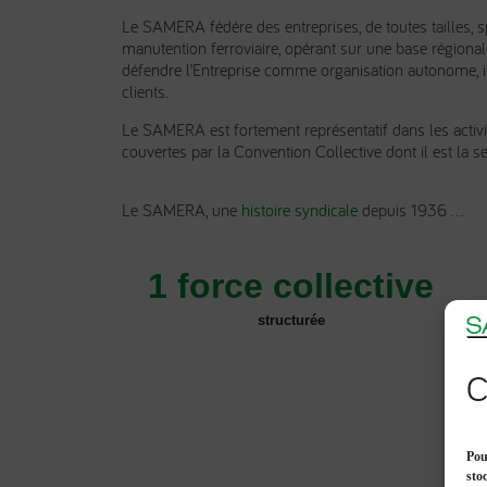
Le SAMERA fédère des entreprises, de toutes tailles, sp
manutention ferroviaire, opérant sur une base région
défendre l’Entreprise comme organisation autonome, inn
clients.
Le SAMERA est fortement représentatif dans les activi
couvertes par la Convention Collective dont il est la s
Le SAMERA, une
histoire syndicale
depuis 1936 …
1
 force collective
structurée
C
Pou
sto