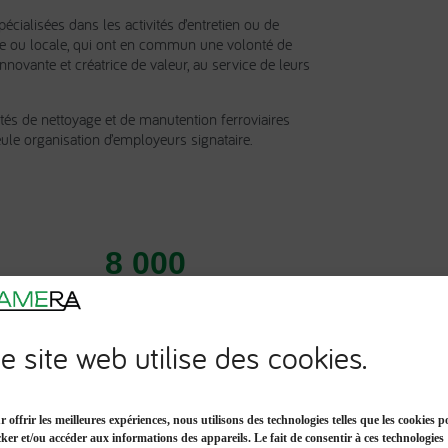
écialisées dans les activités d’entretien ou de
ale ou locale, qui ont en commun une volonté de
ovante et créatrice de valeur, au service de leurs
tés de nettoyage et de manutention ferroviaires
eule organisation d’employeurs signataire.
8 000
agents
e site web utilise des cookies.
r offrir les meilleures expériences, nous utilisons des technologies telles que les cookies 
cker et/ou accéder aux informations des appareils. Le fait de consentir à ces technologies